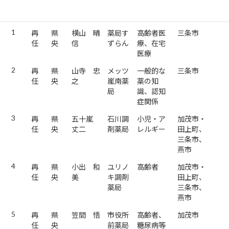
師
会
1
再
県
横山 晴
薬局す
高齢者医
三条市
任
央
信
ずらん
療、在宅
医療
2
再
県
山寺 忠
メッツ
一般的な
三条市
任
央
之
嵐南薬
薬の知
局
識、認知
症関係
3
再
県
五十嵐
石川調
小児・ア
加茂市・
任
央
丈二
剤薬局
レルギー
田上町、
三条市、
燕市
4
再
県
小出 和
ユリノ
高齢者
加茂市・
任
央
美
キ調剤
田上町、
薬局
三条市、
燕市
5
再
県
笠間 悟
市役所
高齢者、
加茂市
任
央
前薬局
糖尿病等