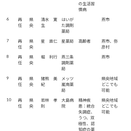
の生活習
慣病
6
再
県
清水 寛
はいが
燕市
任
央
生
た調剤
薬局
7
再
県
星 直仁
星薬局
高齢者
燕市、弥
任
央
彦村
8
再
県
堀 利行
燕三条
燕市
任
央
調剤薬
局
9
再
県
猪熊 美
メッツ
県央地域
任
央
紀
嵐南薬
どこでも
局
可能
10
再
県
若林 孝
大島病
精神疾
県央地域
任
央
則
院
患：統合
どこでも
失調症、
可能
うつ、双
極性、認
知症の薬