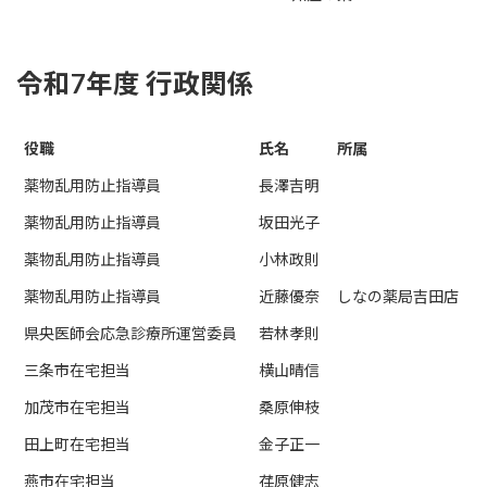
令和7年度 行政関係
役職
氏名
所属
薬物乱用防止指導員
長澤吉明
薬物乱用防止指導員
坂田光子
薬物乱用防止指導員
小林政則
薬物乱用防止指導員
近藤優奈
しなの薬局吉田店
県央医師会応急診療所運営委員
若林孝則
三条市在宅担当
横山晴信
加茂市在宅担当
桑原伸枝
田上町在宅担当
金子正一
燕市在宅担当
荏原健志