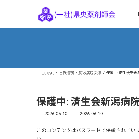
コ
ナ
ン
ビ
テ
ゲ
ン
ー
ツ
シ
へ
ョ
ス
ン
キ
に
ッ
移
プ
動
HOME
更新情報
広域病院関連
保護中: 済生会新
保護中: 済生会新潟病
2026-06-10
2026-06-10
最
終
更
このコンテンツはパスワードで保護されてい
新
い。
日