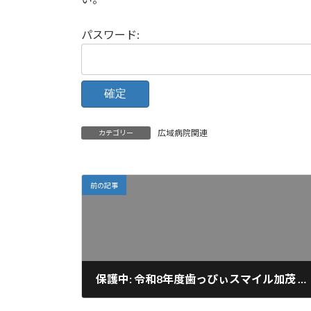
時
:
パスワード:
広域病院関連
カテゴリー
前の記事
保護中: 令和8年度歯っぴぃスマイル加茂 ブース出展（R8.06.07）活動報告
2026-06-09