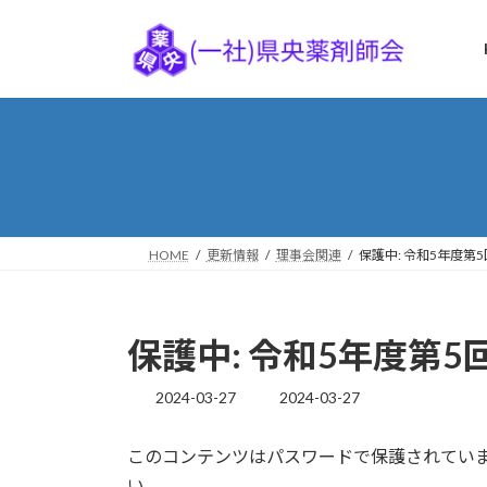
コ
ナ
ン
ビ
テ
ゲ
ン
ー
ツ
シ
へ
ョ
ス
ン
キ
に
ッ
移
プ
動
HOME
更新情報
理事会関連
保護中: 令和5年度第
保護中: 令和5年度第
2024-03-27
2024-03-27
最
終
更
このコンテンツはパスワードで保護されてい
新
い。
日