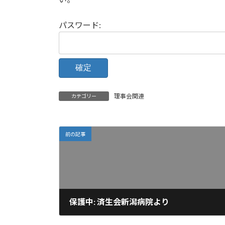
時
:
パスワード:
理事会関連
カテゴリー
前の記事
保護中: 済生会新潟病院より
2024-03-27